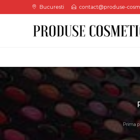
Skip
Bucuresti
contact@produse-cosm
to
content
Prima p