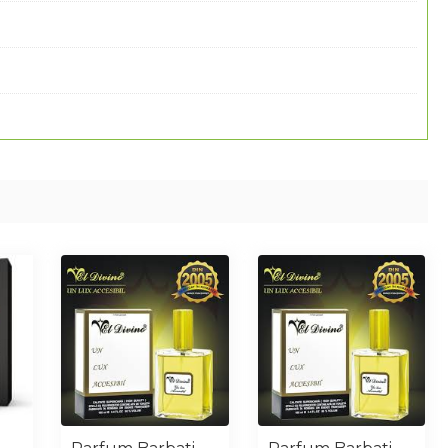
Parfum Barbati Similar Cool Water 50 Ml