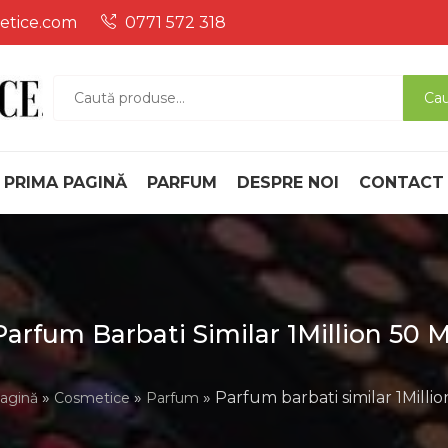
etice.com
0771 572 318
Magazin Online de pr
Magazin Online De Produse Cosmetice Si Parfum , Ce 
Caută
Ca
după:
parfum
PRIMA PAGINĂ
PARFUM
DESPRE NOI
CONTACT
Parfum Barbati Similar 1Million 50 M
»
»
» Parfum barbati similar 1Milli
agină
Cosmetice
Parfum