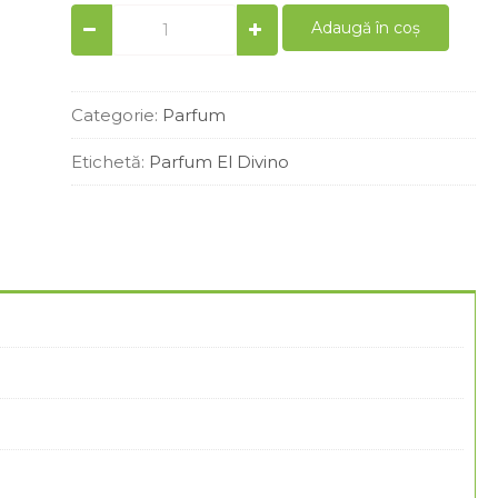
Parfum
Adaugă în coș
barbati
similar
1Million
50
Categorie:
Parfum
ml
quantity
Etichetă:
Parfum El Divino