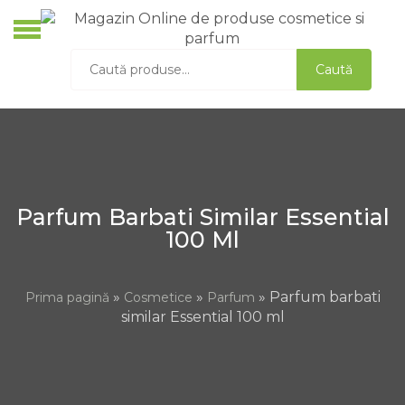
Skip
to
O
content
Caută
Caută
C
după:
S
D
A
L
Parfum Barbati Similar Essential
100 Ml
»
»
» Parfum barbati
Prima pagină
Cosmetice
Parfum
similar Essential 100 ml