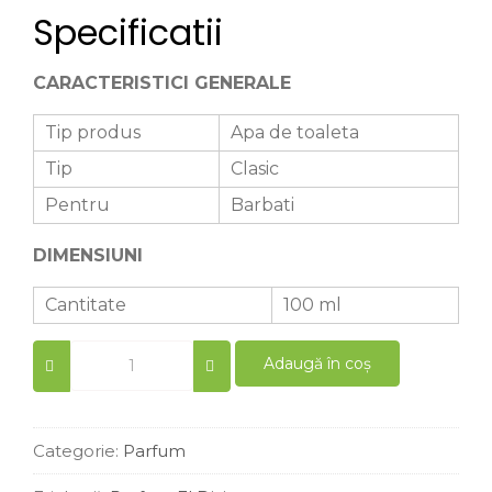
Specificatii
CARACTERISTICI GENERALE
Tip produs
Apa de toaleta
Tip
Clasic
Pentru
Barbati
DIMENSIUNI
Cantitate
100 ml
Parfum
Adaugă în coș
barbati
similar
Essential
100
Categorie:
Parfum
ml
quantity