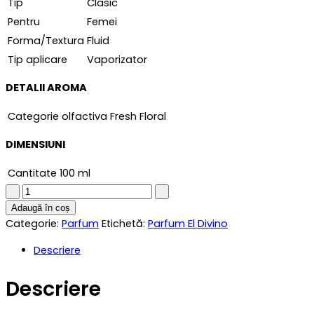
Tip
Clasic
Pentru
Femei
Forma/Textura
Fluid
Tip aplicare
Vaporizator
DETALII AROMA
Categorie olfactiva
Fresh Floral
DIMENSIUNI
Cantitate
100 ml
Parfum
femei
Adaugă în coș
similar
Categorie:
Parfum
Etichetă:
Parfum El Divino
Beyound
Descriere
Paradise
100
Descriere
ml
quantity