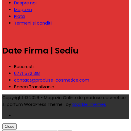
Despre noi
Magazin
Plată
Termeni si conditii
Date Firma | Sediu
Bucuresti
0771 572 318
contact@produse-cosmetice.com
Banca Transilvania
Copyright © 2026 - Magazin Online de produse cosmetice
si parfum WordPress Theme : by
Sparkle Themes
Close