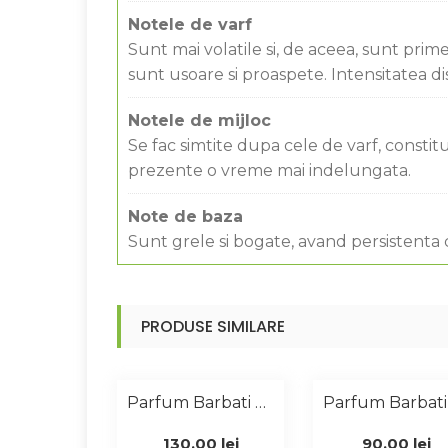
Notele de varf
Sunt mai volatile si, de aceea, sunt prim
sunt usoare si proaspete. Intensitatea d
Notele de mijloc
Se fac simtite dupa cele de varf, const
prezente o vreme mai indelungata.
Note de baza
Sunt grele si bogate, avand persistenta
PRODUSE SIMILARE
Parfum Barbati Similar Carolina Herrera 100 Ml
130,00
lei
90,00
lei