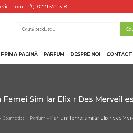
etice.com
0771 572 318
Magazin Online de pr
Magazin Online De Produse Cosmetice Si Parfum , Ce 
Caută
Ca
după:
parfum
PRIMA PAGINĂ
PARFUM
DESPRE NOI
CONTACT
Femei Similar Elixir Des Merveille
»
»
» Parfum femei similar Elixir des Mer
Cosmetice
Parfum