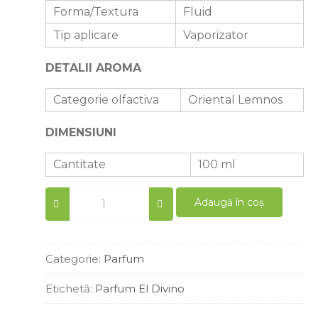
Forma/Textura
Fluid
Tip aplicare
Vaporizator
DETALII AROMA
Categorie olfactiva
Oriental Lemnos
DIMENSIUNI
Cantitate
100 ml
Parfum
Adaugă în coș
femei
similar
Elixir
des
Categorie:
Parfum
Merveilles
100
Etichetă:
Parfum El Divino
ml
quantity