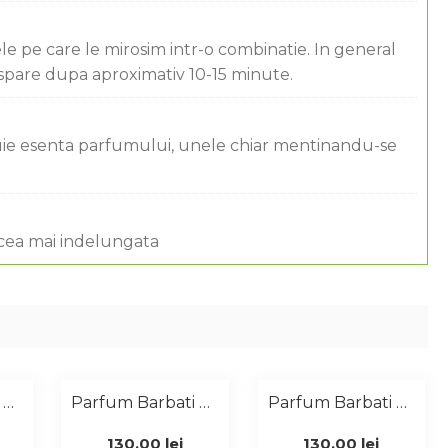
ele pe care le mirosim intr-o combinatie. In general
ispare dupa aproximativ 10-15 minute.
ituie esenta parfumului, unele chiar mentinandu-se
 cea mai indelungata
Parfum Barbati Similar 1Million 50 Ml
Parfum Barbati Similar Opium 100 Ml
Parfum Barbati Similar Allure Sport 100 Ml
130,00
lei
130,00
lei