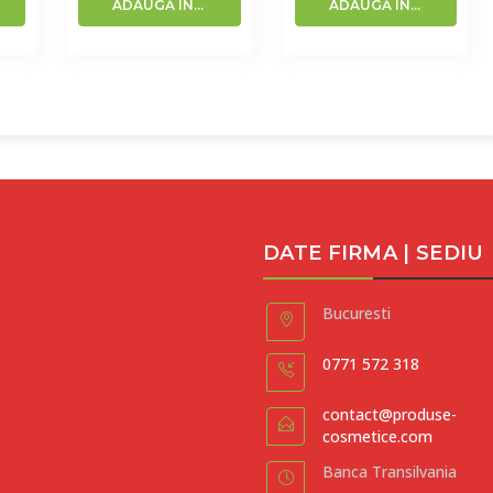
ADAUGĂ ÎN COȘ
ADAUGĂ ÎN COȘ
DATE FIRMA | SEDIU
Bucuresti
0771 572 318
contact@produse-
cosmetice.com
Banca Transilvania