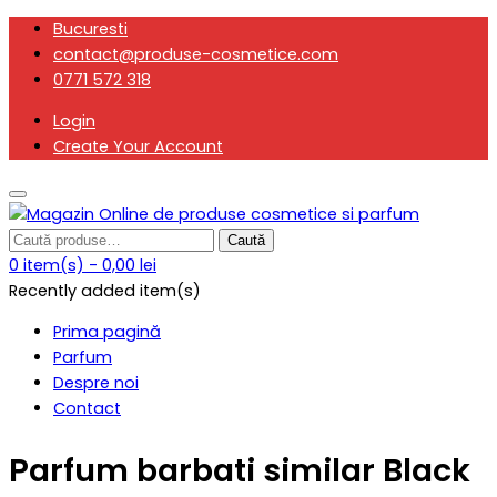
Skip
Bucuresti
to
contact@produse-cosmetice.com
content
0771 572 318
Login
Create Your Account
Caută
Caută
Magazin online de produse cosmetice si parfum , ce isi
Magazin Online de
după:
0 item(s) -
0,00 lei
desfasoara activitatea la nivelul Romaniei
Recently added item(s)
produse cosmetice si
Prima pagină
Parfum
parfum
Despre noi
Contact
Parfum barbati similar Black