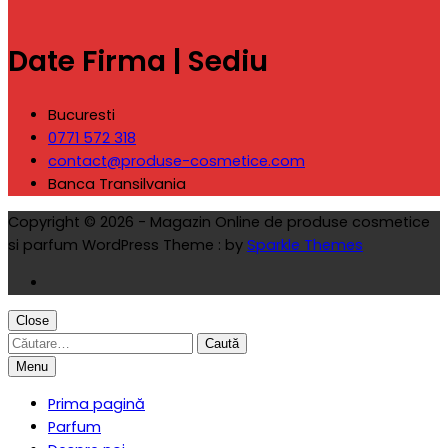
Date Firma | Sediu
Bucuresti
0771 572 318
contact@produse-cosmetice.com
Banca Transilvania
Copyright © 2026 - Magazin Online de produse cosmetice
si parfum WordPress Theme : by
Sparkle Themes
Close
Caută
după:
Menu
Prima pagină
Parfum