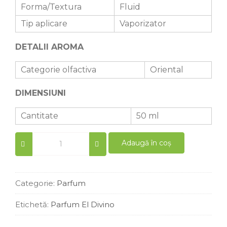
Forma/Textura
Fluid
Tip aplicare
Vaporizator
DETALII AROMA
Categorie olfactiva
Oriental
DIMENSIUNI
Cantitate
50 ml
Parfum
Adaugă în coș
femei
similar
Angel
50
Categorie:
Parfum
ml
quantity
Etichetă:
Parfum El Divino