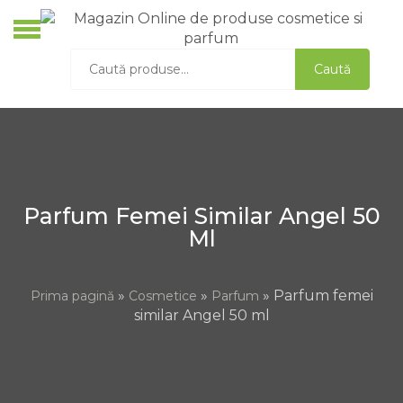
Skip
to
O
content
Caută
Caută
C
după:
S
D
A
L
Parfum Femei Similar Angel 50
Ml
»
»
» Parfum femei
Prima pagină
Cosmetice
Parfum
similar Angel 50 ml