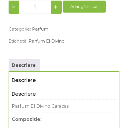
Parfum
Adaugă în coș
barbati
similar
Carolina
Herrera
Categorie:
Parfum
50
ml
Etichetă:
Parfum El Divino
quantity
Descriere
Descriere
Descriere
Parfum El Divino Caracas
Compozitie: