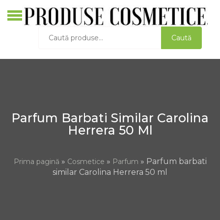
Skip
to
O
content
Caută
Caută
C
după:
S
D
A
L
Parfum Barbati Similar Carolina
Herrera 50 Ml
»
»
» Parfum barbati
Prima pagină
Cosmetice
Parfum
similar Carolina Herrera 50 ml