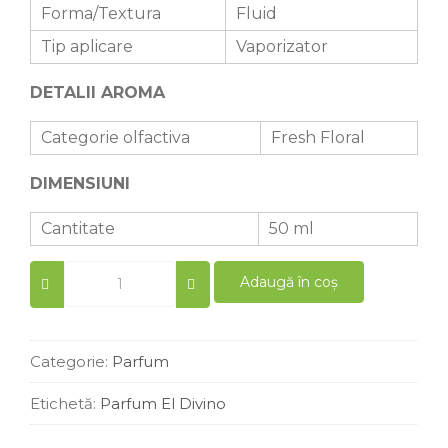
Forma/Textura
Fluid
Tip aplicare
Vaporizator
DETALII AROMA
Categorie olfactiva
Fresh Floral
DIMENSIUNI
Cantitate
50 ml
Parfum
Adaugă în coș
femei
similar
Beyound
Paradise
Categorie:
Parfum
50
ml
Etichetă:
Parfum El Divino
quantity