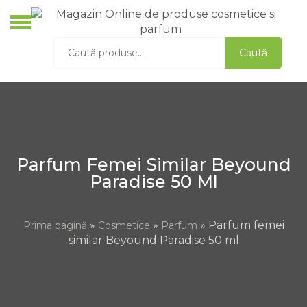
Skip
to
O
content
Caută
Caută
C
după:
S
D
A
L
Parfum Femei Similar Beyound
Paradise 50 Ml
»
»
» Parfum femei
Prima pagină
Cosmetice
Parfum
similar Beyound Paradise 50 ml