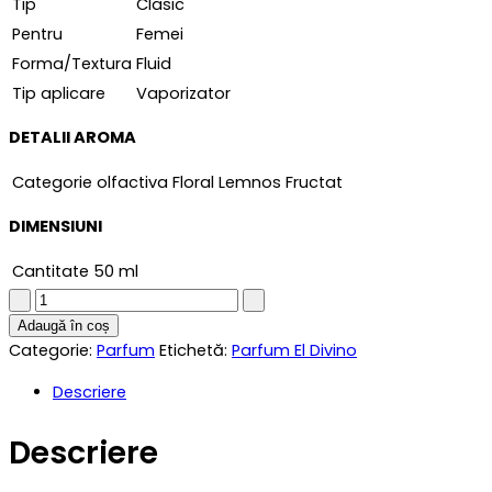
Tip
Clasic
Pentru
Femei
Forma/Textura
Fluid
Tip aplicare
Vaporizator
DETALII AROMA
Categorie olfactiva
Floral Lemnos Fructat
DIMENSIUNI
Cantitate
50 ml
Parfum
femei
Adaugă în coș
similar
Categorie:
Parfum
Etichetă:
Parfum El Divino
Chance
Descriere
50
ml
Descriere
quantity