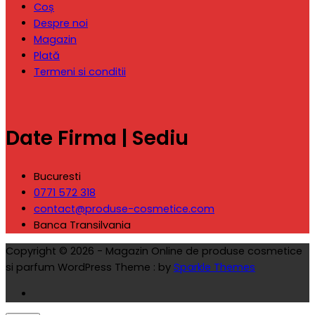
Coș
Despre noi
Magazin
Plată
Termeni si conditii
Date Firma | Sediu
Bucuresti
0771 572 318
contact@produse-cosmetice.com
Banca Transilvania
Copyright © 2026 - Magazin Online de produse cosmetice
si parfum WordPress Theme : by
Sparkle Themes