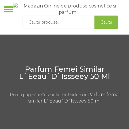
Skip
to
O
content
Caută
Caută
C
după:
S
D
A
L
Parfum Femei Similar
L`Eeau`D`Issseey 50 Ml
»
»
» Parfum femei
Prima pagină
Cosmetice
Parfum
similar L`Eeau`D`Issseey 50 ml