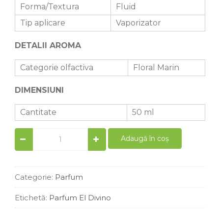
Forma/Textura
Fluid
Tip aplicare
Vaporizator
DETALII AROMA
Categorie olfactiva
Floral Marin
DIMENSIUNI
Cantitate
50 ml
Parfum
Adaugă în coș
femei
similar
L`Eeau`D`Issseey
50
Categorie:
Parfum
ml
quantity
Etichetă:
Parfum El Divino