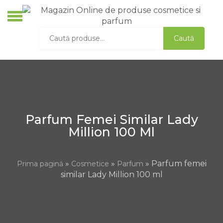
Skip
to
O
content
Caută
Caută
C
după:
S
D
A
L
Parfum Femei Similar Lady
Million 100 Ml
»
»
» Parfum femei
Prima pagină
Cosmetice
Parfum
similar Lady Million 100 ml