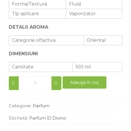
Forma/Textura
Fluid
Tip aplicare
Vaporizator
DETALII AROMA
Categorie olfactiva
Oriental
DIMENSIUNI
Cantitate
100 ml
Parfum
Adaugă în coș
femei
similar
Lady
Million
Categorie:
Parfum
100
ml
Etichetă:
Parfum El Divino
quantity