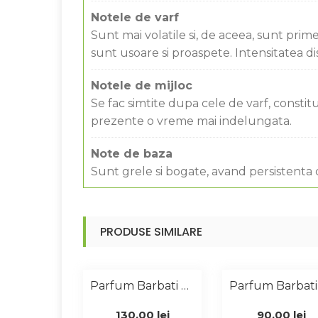
Notele de varf
Sunt mai volatile si, de aceea, sunt prim
sunt usoare si proaspete. Intensitatea d
Notele de mijloc
Se fac simtite dupa cele de varf, const
prezente o vreme mai indelungata.
Note de baza
Sunt grele si bogate, avand persistenta
PRODUSE SIMILARE
Parfum Barbati Similar 1Million 100 Ml
130,00
lei
90,00
lei