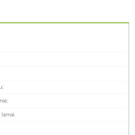
u;
mie;
 lamai.