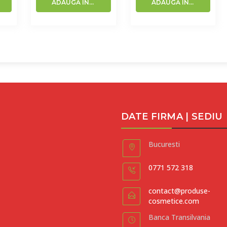
ADAUGĂ ÎN COȘ
ADAUGĂ ÎN COȘ
DATE FIRMA | SEDIU
Bucuresti
0771 572 318
contact@produse-
cosmetice.com
Banca Transilvania