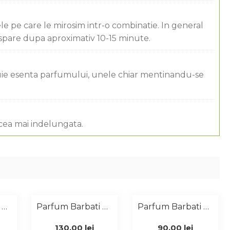
ele pe care le mirosim intr-o combinatie. In general
ispare dupa aproximativ 10-15 minute.
ituie esenta parfumului, unele chiar mentinandu-se
 cea mai indelungata.
Parfum Barbati Similar Carolina Herrera 50 Ml
Parfum Barbati Similar Ultraviolet 100 Ml
Parfum Barbati Similar Euphoria 50 Ml
130,00
lei
90,00
lei