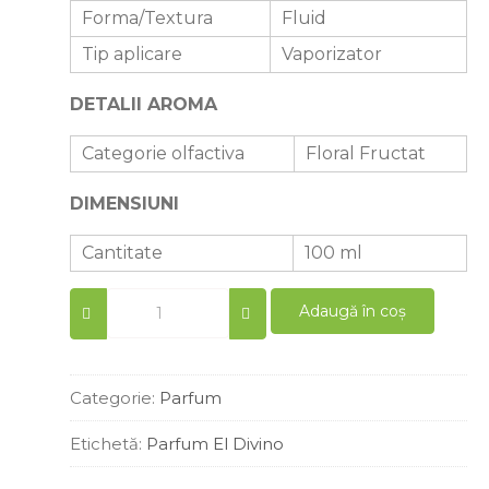
Forma/Textura
Fluid
Tip aplicare
Vaporizator
DETALII AROMA
Categorie olfactiva
Floral Fructat
DIMENSIUNI
Cantitate
100 ml
Parfum
Adaugă în coș
femei
similar
Light
Blue
Categorie:
Parfum
100
ml
Etichetă:
Parfum El Divino
quantity