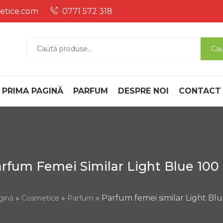
etice.com
0771 572 318
Magazin Online de pr
Magazin Online De Produse Cosmetice Si Parfum , Ce 
Caută
Ca
după:
parfum
PRIMA PAGINĂ
PARFUM
DESPRE NOI
CONTACT
rfum Femei Similar Light Blue 100
»
»
» Parfum femei similar Light Bl
gină
Cosmetice
Parfum